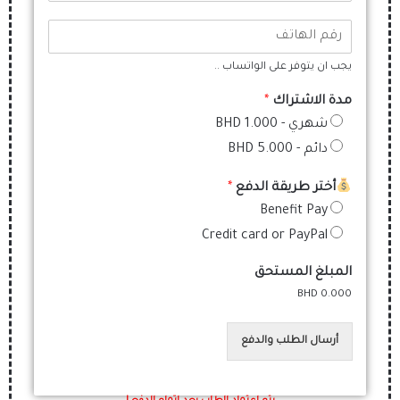
ب
م
ر
ر
ش
ق
ي
ت
م
د
ر
يجب ان يتوفر على الواتساب ..
ا
ا
ك
ل
ل
مدة الاشتراك
*
*
ه
إ
شهري -
BHD 1.000
ا
ل
دائم -
BHD 5.000
ت
ك
ف
ت
*
أختر طريقة الدفع
*
ر
و
Benefit Pay
ن
Credit card or PayPal
ي
:
المبلغ المستحق
*
BHD 0.000
أرسال الطلب والدفع