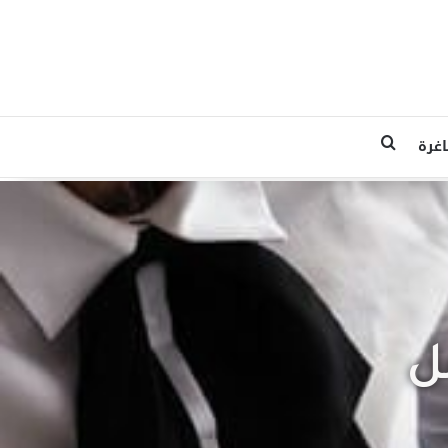
غرة
ل