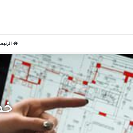
الرئيس
خد